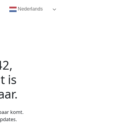
Nederlands
42,
t
is
aar.
kbaar komt.
updates.