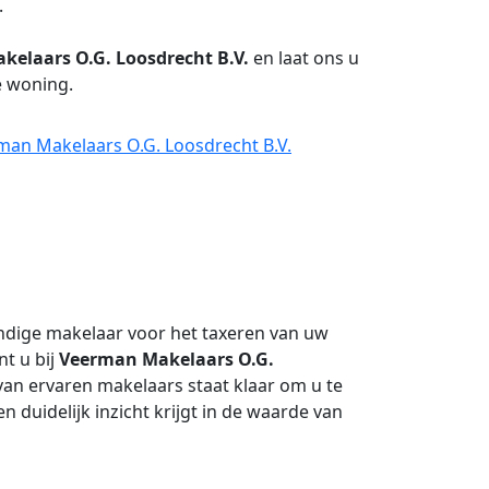
.
elaars O.G. Loosdrecht B.V.
en laat ons u
e woning.
man Makelaars O.G. Loosdrecht B.V.
ndige makelaar voor het taxeren van uw
t u bij
Veerman Makelaars O.G.
van ervaren makelaars staat klaar om u te
n duidelijk inzicht krijgt in de waarde van